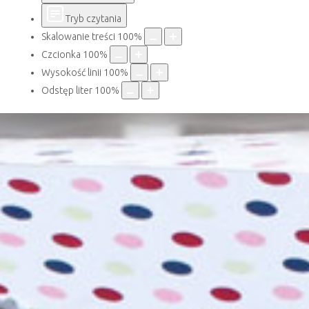
Tryb czytania
Skalowanie treści
100
%
Czcionka
100
%
Wysokość linii
100
%
Odstęp liter
100
%