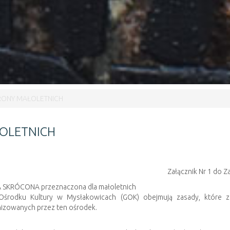
RONY MAŁOLETNICH
OLETNICH
Załącznik Nr 1 do Z
KRÓCONA przeznaczona dla małoletnich
środku Kultury w Mysłakowicach (GOK) obejmują zasady, które za
anizowanych przez ten ośrodek.