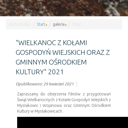
Jesteś tutaj:
Start
galeria
filmy
"WIELKANOC Z KOŁAMI
GOSPODYŃ WIEJSKICH ORAZ Z
GMINNYM OŚRODKIEM
KULTURY" 2021
Opublikowano: 29 kwiecień 2021
Zapraszamy do obejrzenia filmów z przygotowań
Świąt Wielkanocnych z Kołami Gospodyń Wiejskich z
Mysłakowic i Wojanowa oraz Gminnym Ośrodkiem
Kultury w Mysłakowicach.