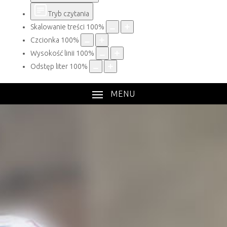
Tryb czytania
Skalowanie treści
100
%
Czcionka
100
%
Wysokość linii
100
%
Odstęp liter
100
%
MENU