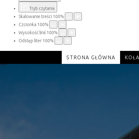
Tryb czytania
Skalowanie treści
100
%
Czcionka
100
%
Wysokość linii
100
%
Odstęp liter
100
%
STRONA GŁÓWNA
KOŁ