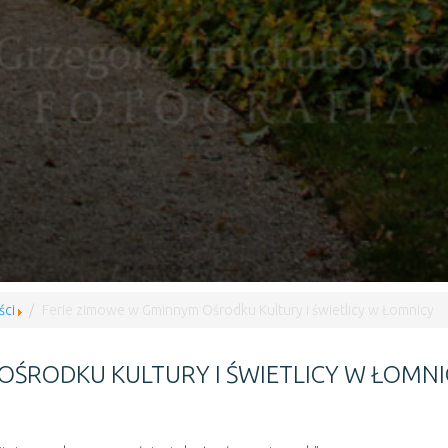
ści
Ferie zimowe w Gminnym Ośrodku Kultury i świetlicy w Łomnicy
OŚRODKU KULTURY I ŚWIETLICY W ŁOMNI