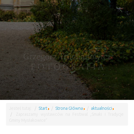
Jesteś tutaj:
Start
Strona Główna
aktualności
Zapraszamy wystawców na Festiwal „Smaki i Tradycje
Gminy Mysłakowice”