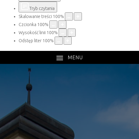
Tryb czytania
Skalowanie treści
100
%
Czcionka
100
%
Wysokość linii
100
%
Odstęp liter
100
%
MENU