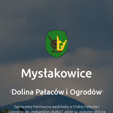
Mysłakowice
Tajemniczy las
Zapraszamy Państwa na wędrówkę w Dolinę Pałaców i
Ogrodów, do „niebiańskiej okolicy”, gdzie są „potężne góry na
południu i spokojna sielskość na północy”. Gdzie królują lasy,
stawy, gaje i najpiękniejsze łąki. Gdzie wielonarodowe i