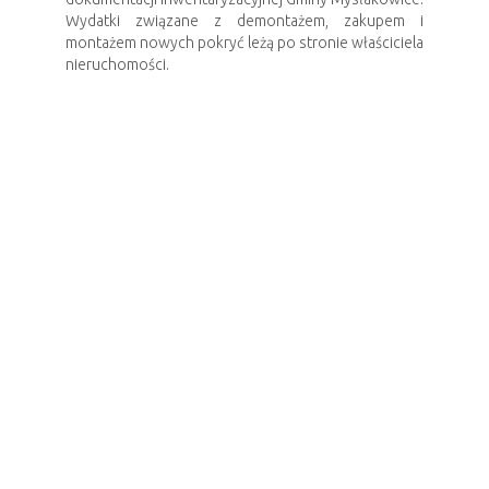
Wydatki związane z demontażem, zakupem i
montażem nowych pokryć leżą po stronie właściciela
nieruchomości.
W związku z powyższym, ogłaszamy nabór
wniosków o wykonanie usługi na przedsięwzięcia
realizowane w ramach Ogólnopolskiego programu
finansowania wyrobów zawierających azbest w
2022 roku w Gminie Mysłakowice.
Wnioski o udzielenie dotacji na zadania związane z
usuwaniem wyrobów azbestowych można składać w
terminie od 28.03.2022 r. do 08.04.2022 r. w
Urzędzie Gminy Mysłakowice, ul. Szkolna 5, 58-533
Mysłakowice, na formularzu wniosku o usuwanie
azbestu
Dotacja będzie udzielana w formie bezgotówkowej,
tj. poprzez sfinansowanie prac polegających na
odbiorze, transporcie i unieszkodliwianiu wyrobów
zawierających azbest.
UWAGA!
Program realizowany będzie po pozytywnym
rozpatrzeniu wniosku Gminy Mysłakowice o
dofinansowanie zadania z zakresu usuwania