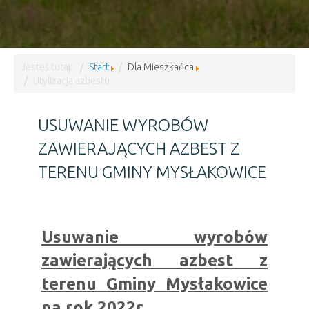
Jesteś tutaj:
Start
Dla Mieszkańca
Utylizacja azbestu
USUWANIE WYROBÓW
ZAWIERAJĄCYCH AZBEST Z
TERENU GMINY MYSŁAKOWICE
Usuwanie wyrobów
zawierających azbest z
terenu Gminy Mysłakowice
na rok 2022r.