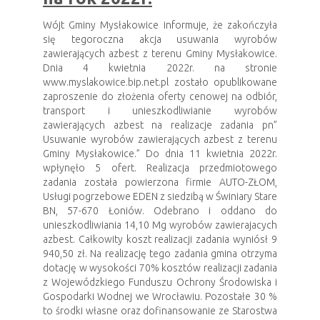
Wójt Gminy Mysłakowice informuje, że zakończyła
się tegoroczna akcja usuwania wyrobów
zawierających azbest z terenu Gminy Mysłakowice.
Dnia 4 kwietnia 2022r. na stronie
www.myslakowice.bip.net.pl zostało opublikowane
zaproszenie do złożenia oferty cenowej na odbiór,
transport i unieszkodliwianie wyrobów
zawierających azbest na realizacje zadania pn”
Usuwanie wyrobów zawierających azbest z terenu
Gminy Mysłakowice.” Do dnia 11 kwietnia 2022r.
wpłynęło 5 ofert. Realizacja przedmiotowego
zadania została powierzona firmie AUTO-ZŁOM,
Usługi pogrzebowe EDEN z siedzibą w Świniary Stare
BN, 57-670 Łoniów. Odebrano i oddano do
unieszkodliwiania 14,10 Mg wyrobów zawierajacych
azbest. Całkowity koszt realizacji zadania wyniósł 9
940,50 zł. Na realizację tego zadania gmina otrzyma
dotację w wysokości 70% kosztów realizacji zadania
z Wojewódzkiego Funduszu Ochrony Środowiska i
Gospodarki Wodnej we Wrocławiu. Pozostałe 30 %
to środki własne oraz dofinansowanie ze Starostwa