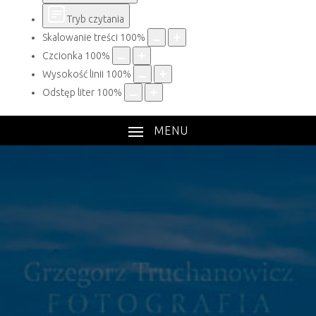
Tryb czytania
Skalowanie treści
100
%
Czcionka
100
%
Wysokość linii
100
%
Odstęp liter
100
%
MENU