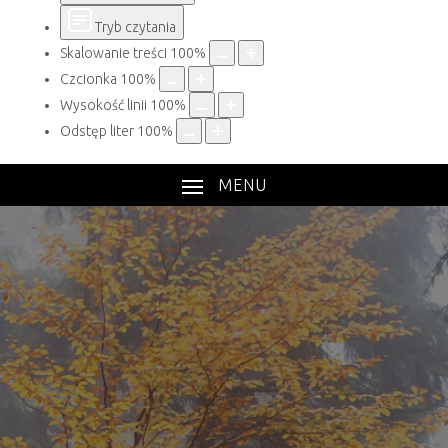
Tryb czytania
Skalowanie treści
100
%
Czcionka
100
%
Wysokość linii
100
%
Odstęp liter
100
%
MENU