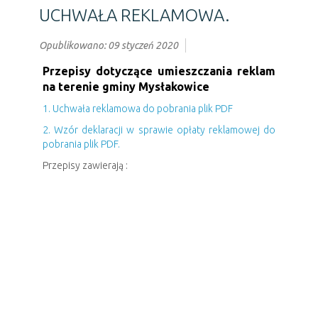
UCHWAŁA REKLAMOWA.
Opublikowano: 09 styczeń 2020
Przepisy dotyczące
umieszczania
reklam
na terenie gminy
Mysłakowice
1. Uchwała reklamowa do pobrania plik PDF
2. Wzór deklaracji w sprawie opłaty reklamowej do
pobrania plik PDF.
Przepisy zawierają :
- opłatę reklamową na terenie gminy,
- zasady ustalania i poboru opłaty reklamowej,
- terminy płatności opłaty reklamowej,
- określa wysokość stawek opłaty reklamowej.