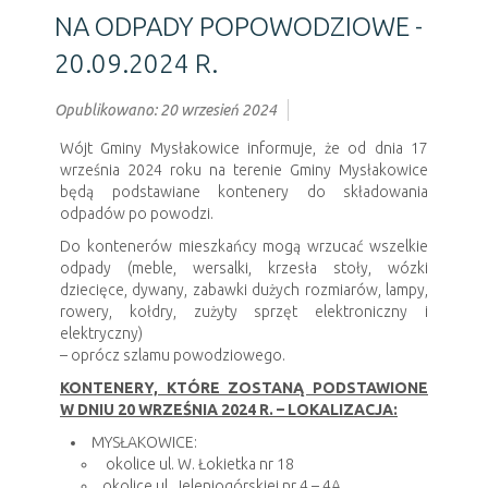
NA ODPADY POPOWODZIOWE -
20.09.2024 R.
Opublikowano: 20 wrzesień 2024
Wójt Gminy Mysłakowice informuje, że od dnia 17
września 2024 roku na terenie Gminy Mysłakowice
będą podstawiane kontenery do składowania
odpadów po powodzi.
Do kontenerów mieszkańcy mogą wrzucać wszelkie
odpady (meble, wersalki, krzesła stoły, wózki
dziecięce, dywany, zabawki dużych rozmiarów, lampy,
rowery, kołdry, zużyty sprzęt elektroniczny i
elektryczny)
– oprócz szlamu powodziowego.
KONTENERY, KTÓRE ZOSTANĄ PODSTAWIONE
W DNIU 20 WRZEŚNIA 2024 R. – LOKALIZACJA:
MYSŁAKOWICE:
okolice ul. W. Łokietka nr 18
okolice ul. Jeleniogórskiej nr 4 – 4A