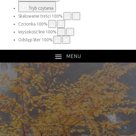
Tryb czytania
Skalowanie treści
100
%
Czcionka
100
%
Wysokość linii
100
%
Odstęp liter
100
%
MENU