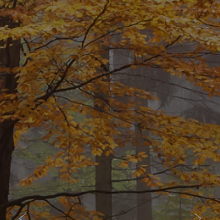
Mysłakowice
Dolina Pałaców i Ogrodów
Zapraszamy Państwa na wędrówkę w Dolinę Pałaców i
Ogrodów, do „niebiańskiej okolicy”, gdzie są „potężne góry na