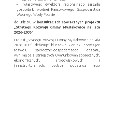
właściwego dyrektora regionalnego zarządu
gospodarki wodnej Państwowego Gospodarstwa
Wodnego Wody Polskie
do udziału w
konsultacjach społecznych projektu
„Strategii Rozwoju Gminy Mysłakowice na lata
2026-2035”
.
Projekt „Strategii Rozwoju Gminy Mysłakowice na lata
2026-2035” definiuje kluczowe kierunki dotyczące
rozwoju społeczno-gospodarczego obszaru,
wynikające z istniejących uwarunkowań społecznych,
ekonomicznych, środowiskowych i
infrastrukturalnych, będące podstawą jego
konkurencyjności. Celem dokumentu jest określenie
pożądanych wyzwań i kierunków rozwojowych Gminy
Mysłakowice, mających na celu poprawę jakości życia
jego mieszkańców, a także wzrost konkurencyjności
obszaru. Strategia jest wynikiem podjętych decyzji
strategicznych – wyboru kluczowych kierunków
rozwojowych i koncentracji interwencji na
wyzwaniach, wypracowanych w procesie
uspołecznionym, których efektem jest propozycja