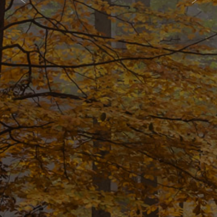
południu i spokojna sielskość na północy”. Gdzie królują lasy,
stawy, gaje i najpiękniejsze łąki. Gdzie wielonarodowe i
wielokulturowe dziedzictwo jest dumą obecnych mieszkańców
gminy.
WIĘCEJ