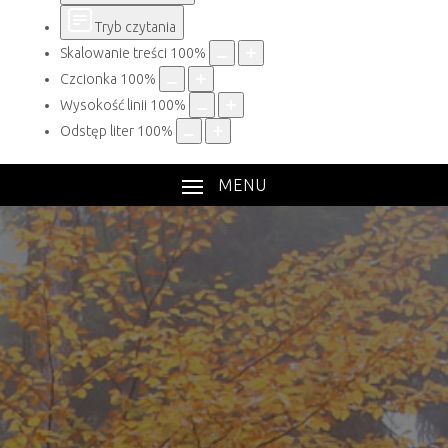
Tryb czytania
Skalowanie treści
100
%
Czcionka
100
%
Wysokość linii
100
%
Odstęp liter
100
%
MENU