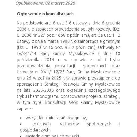
Opublikowano: 02 marzec 2026
Ogłoszenie o konsultacjach
Na podstawie art. 6 ust. 3-6 ustawy z dnia 6 grudnia
2006 r. o zasadach prowadzenia polityki rozwoju (Dz.
U. 2006 Nr 227 poz. 1658 z późn. zm.), art. 5a ust. 1 i 2
ustawy z dnia 8 marca 1990 r. o samorządzie gminnym
(Dz. U. 1990 Nr 16 poz. 95, z późn. zm.), Uchwały Nr
LV/344/14 Rady Gminy Mysłakowice z dnia 10
października 2014 r. w sprawie zasad i trybu
przeprowadzenia konsultacji społecznych oraz
Uchwały nr XVIII/112/25 Rady Gminy Mysłakowice z
dnia 26 września 2025 r. w sprawie przystąpienia do
sporządzenia Strategii Rozwoju Gminy Mysłakowice
na lata 2026-2035 oraz określenia szczegółowego
trybu i harmonogramu opracowania projektu strategii,
w tym trybu konsultacji, Wójt Gminy Mysłakowice
zaprasza:
wszystkich mieszkańców gminy,
lokalnych partnerów społecznych i
gospodarczych,
sąsiednie gminy i ich związki,