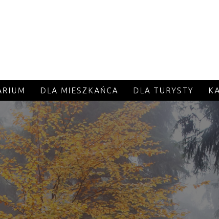
ARIUM
DLA MIESZKAŃCA
DLA TURYSTY
K
Mysłakowice