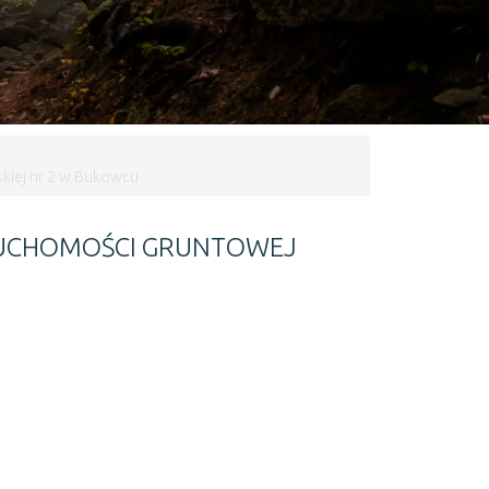
skiej nr 2 w Bukowcu
ERUCHOMOŚCI GRUNTOWEJ
skiej nr 2 w Bukowcu -
więcej
Następny artykuł