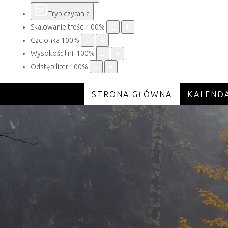
Tryb czytania
Skalowanie treści
100
%
Czcionka
100
%
Wysokość linii
100
%
Odstęp liter
100
%
STRONA GŁÓWNA
KALEND