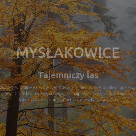
Dolina Pałaców i Ogrodów
ówkę w Dolinę Pałaców i Ogrodów, do „niebiańskiej okolicy”, gdzie są 
łnocy”. Gdzie królują lasy, stawy, gaje i najpiękniejsze łąki. Gdzie wielo
dziedzictwo jest dumą obecnych mieszkańców gminy.