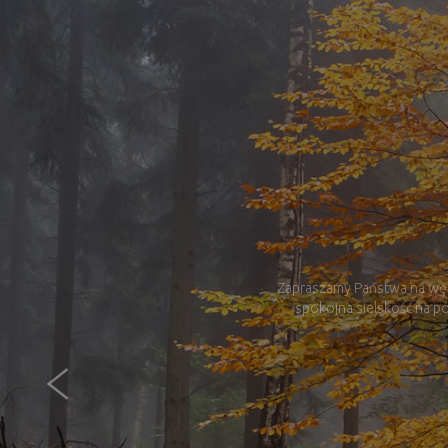
Zapraszamy Państwa na wędr
spokojna sielskość na pó