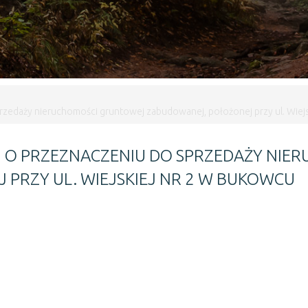
zedaży nieruchomości gruntowej zabudowanej, położonej przy ul. Wiej
6 O PRZEZNACZENIU DO SPRZEDAŻY NI
PRZY UL. WIEJSKIEJ NR 2 W BUKOWCU
rzedaży nieruchomości gruntowej zabudowanej, położonej przy ul. Wiej