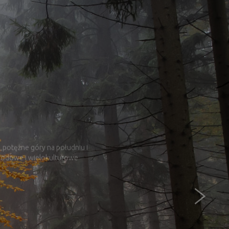
„potężne góry na południu i
narodowe i wielokulturowe