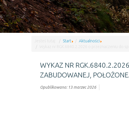
Jesteś tutaj:
Start
Aktualności
Wykaz nr RGK.6840.2.2026 o przeznaczeniu do spr
WYKAZ NR RGK.6840.2.202
ZABUDOWANEJ, POŁOŻONEJ 
Opublikowano: 13 marzec 2026
Wykaz nr RGK.6840.2.2026 o przeznaczeniu do sp
Poprzedni artykuł