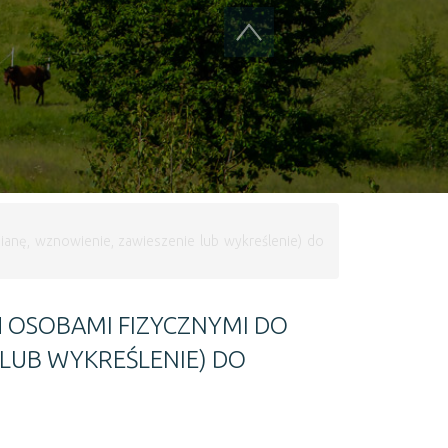
anę, wznowienie, zawieszenie lub wykreślenie) do
 OSOBAMI FIZYCZNYMI DO
 LUB WYKREŚLENIE) DO