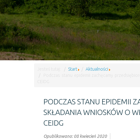
Jesteś tutaj:
Start
Aktualności
Podczas stanu epidemii zachęcamy przedsiębior
CEIDG
PODCZAS STANU EPIDEMII 
SKŁADANIA WNIOSKÓW O WPI
CEIDG
Opublikowano: 08 kwiecień 2020