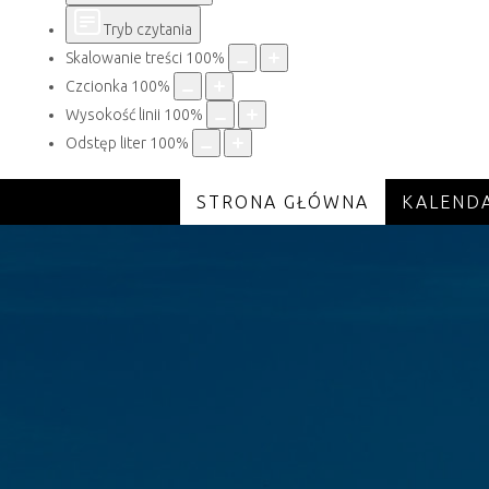
Tryb czytania
Skalowanie treści
100
%
Czcionka
100
%
Wysokość linii
100
%
Odstęp liter
100
%
STRONA GŁÓWNA
KALEND