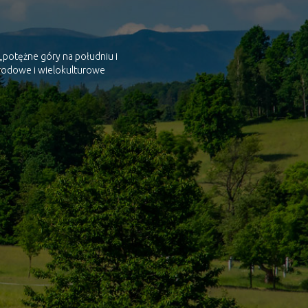
„potężne góry na południu i
narodowe i wielokulturowe