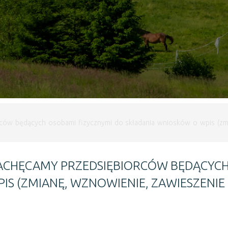
ców będących osobami fizycznymi do składania wniosków o wpis (zmi
ZACHĘCAMY PRZEDSIĘBIORCÓW BĘDĄCYCH
S (ZMIANĘ, WZNOWIENIE, ZAWIESZENIE