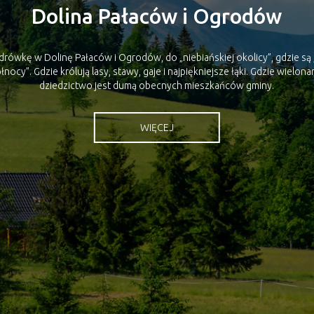
ówkę w Dolinę Pałaców i Ogrodów, do „niebiańskiej okolicy”, gdzie są 
łnocy”. Gdzie królują lasy, stawy, gaje i najpiękniejsze łąki. Gdzie wielo
dziedzictwo jest dumą obecnych mieszkańców gminy.