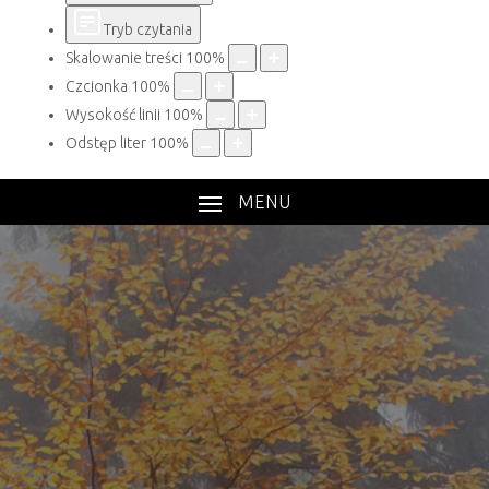
Tryb czytania
Skalowanie treści
100
%
Czcionka
100
%
Wysokość linii
100
%
Odstęp liter
100
%
MENU