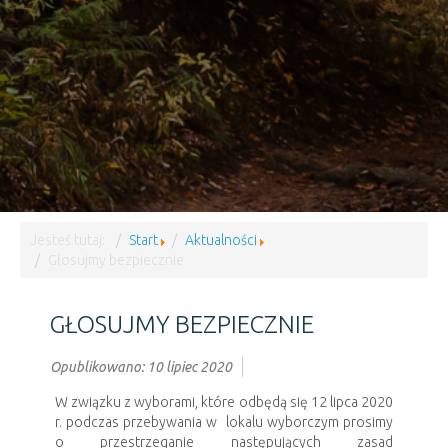
Jesteś tutaj:
Start
Aktualności
Głosujmy bezpiecznie
GŁOSUJMY BEZPIECZNIE
Opublikowano: 10 lipiec 2020
W związku z wyborami, które odbędą się 12 lipca 2020
r. podczas przebywania w lokalu wyborczym prosimy
o przestrzeganie następujących zasad