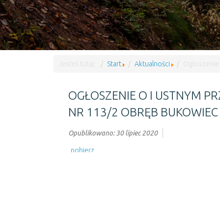
Jesteś tutaj:
Start
Aktualności
Ogłoszenie 
OGŁOSZENIE O I USTNYM P
NR 113/2 OBRĘB BUKOWIEC
Opublikowano: 30 lipiec 2020
pobierz
Poprzedni artykuł