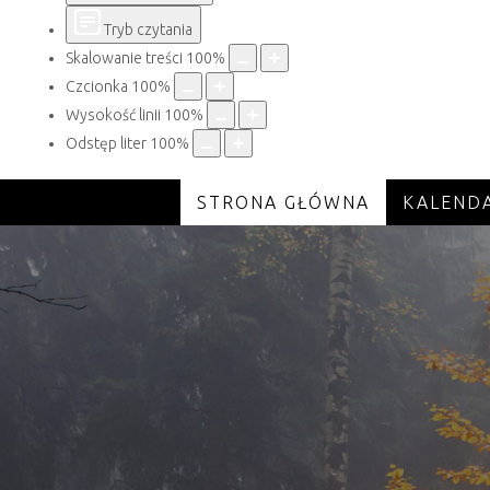
Tryb czytania
Skalowanie treści
100
%
Czcionka
100
%
Wysokość linii
100
%
Odstęp liter
100
%
STRONA GŁÓWNA
KALEND