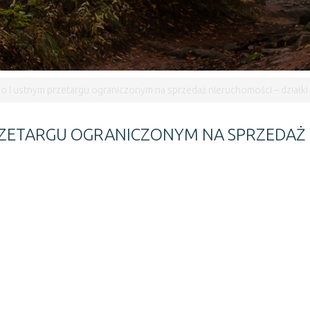
o I ustnym przetargu ograniczonym na sprzedaż nieruchomości – działk
RZETARGU OGRANICZONYM NA SPRZEDAŻ 