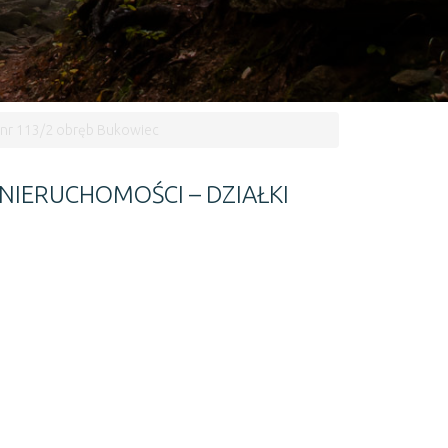
i nr 113/2 obręb Bukowiec
NIERUCHOMOŚCI – DZIAŁKI
Następny artykuł