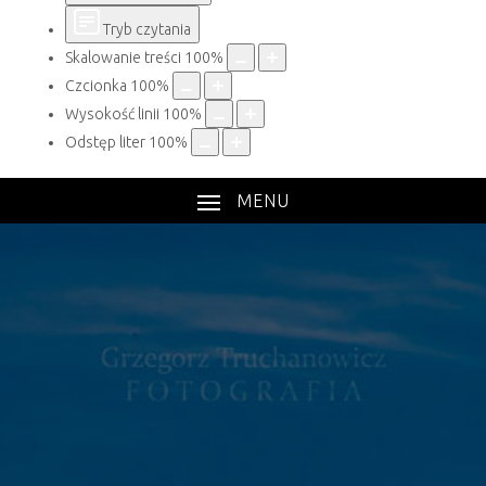
Tryb czytania
Skalowanie treści
100
%
Czcionka
100
%
Wysokość linii
100
%
Odstęp liter
100
%
MENU