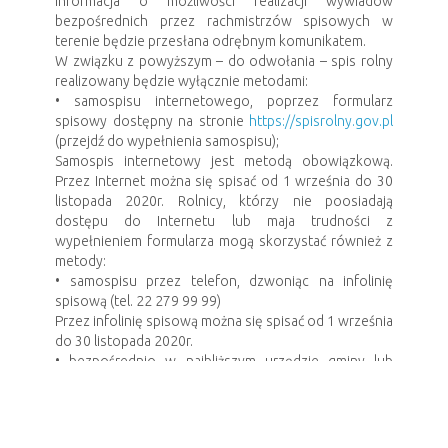
Informacja o możliwości realizacji wywiadów
bezpośrednich przez rachmistrzów spisowych w
terenie będzie przesłana odrębnym komunikatem.
W związku z powyższym – do odwołania – spis rolny
realizowany będzie wyłącznie metodami:
• samospisu internetowego, poprzez formularz
spisowy dostępny na stronie
https://spisrolny.gov.pl
(przejdź do wypełnienia samospisu);
Samospis internetowy jest metodą obowiązkową.
Przez Internet można się spisać od 1 września do 30
listopada 2020r. Rolnicy, którzy nie poosiadają
dostępu do Internetu lub maja trudności z
wypełnieniem formularza mogą skorzystać również z
metody:
• samospisu przez telefon, dzwoniąc na infolinię
spisową (tel. 22 279 99 99)
Przez infolinię spisową można się spisać od 1 września
do 30 listopada 2020r.
• bezpośrednio w najbliższym urzędzie gminy lub
urzędzie statystycznym
Każdy urząd gminy i urząd statystyczny w
województwie jest zobowiązany do udostepnienia
miejsca do samospisu dla rolników. Zwracamy również