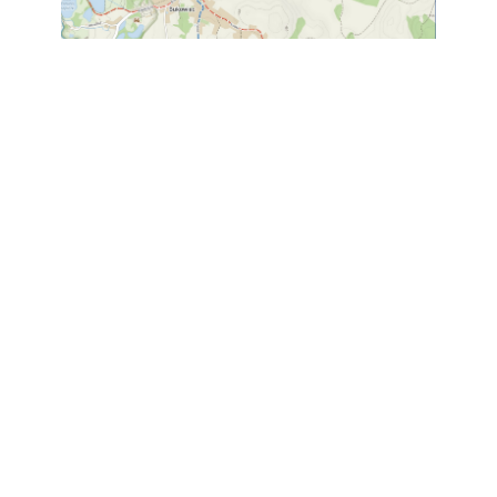
Poprzedni artykuł
Następny artykuł
URZĄD CZYNNY W DNI:
godziny otwarcia: