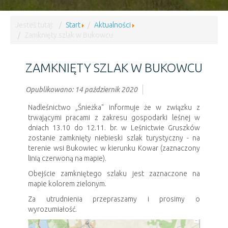
Jesteś tutaj:
Start
Aktualności
Zamknięty szlak w Bukowcu
ZAMKNIĘTY SZLAK W BUKOWCU
Opublikowano: 14 październik 2020
Nadleśnictwo „Śnieżka" informuje że w związku z
trwającymi pracami z zakresu gospodarki leśnej w
dniach 13.10 do 12.11. br. w Leśnictwie Gruszków
zostanie zamknięty niebieski szlak turystyczny - na
terenie wsi Bukowiec w kierunku Kowar (zaznaczony
linią czerwoną na mapie).
Obejście zamkniętego szlaku jest zaznaczone na
mapie kolorem zielonym.
Za utrudnienia przepraszamy i prosimy o
wyrozumiałość.