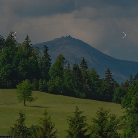
Mysłakowice
Dolina Pałaców i Ogrodów
Zapraszamy Państwa na wędrówkę w Dolinę Pałaców i
Ogrodów, do „niebiańskiej okolicy”, gdzie są „potężne góry na
południu i spokojna sielskość na północy”. Gdzie królują lasy,
stawy, gaje i najpiękniejsze łąki. Gdzie wielonarodowe i
wielokulturowe dziedzictwo jest dumą obecnych mieszkańców
gminy.
WIĘCEJ