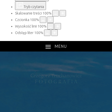
Tryb czytania
Skalowanie treści
100
%
Czcionka
100
%
Wysokość linii
100
%
Odstęp liter
100
%
MENU