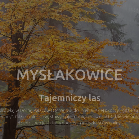
Mysłakowice
Dolina Pałaców i Ogrodów
ówkę w Dolinę Pałaców i Ogrodów, do „niebiańskiej okolicy”, gdzie są 
łnocy”. Gdzie królują lasy, stawy, gaje i najpiękniejsze łąki. Gdzie wielo
dziedzictwo jest dumą obecnych mieszkańców gminy.