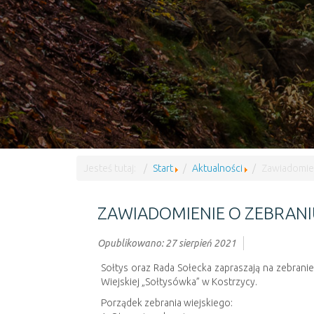
Jesteś tutaj:
Start
Aktualności
Zawiadomien
ZAWIADOMIENIE O ZEBRANI
Opublikowano: 27 sierpień 2021
Sołtys oraz Rada Sołecka zapraszają na zebranie
Wiejskiej „Sołtysówka” w Kostrzycy.
Porządek zebrania wiejskiego: