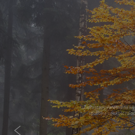
Zapraszamy Państwa na wędr
spokojna sielskość na pó