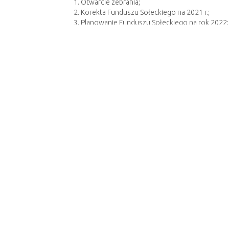
1. Otwarcie zebrania;
2. Korekta Funduszu Sołeckiego na 2021 r.;
3. Planowanie Funduszu Sołeckiego na rok 2022;
4. Sprawy różne;
5. Zamknięcie zebrania.
Sołtys wsi Kostrzyca
Bogdan Adamowicz
załącznik
Poprzedni artykuł
URZĄD GMINY
URZĄD
MYSŁAKOWICE