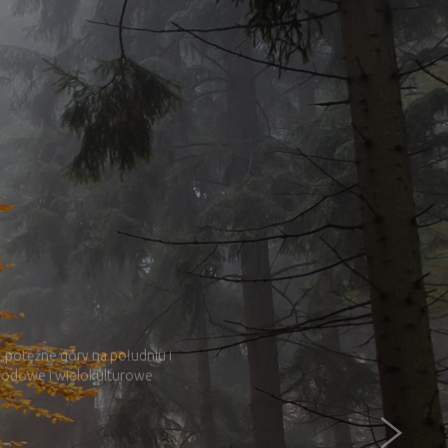
„potężne góry na południu i
narodowe i wielokulturowe