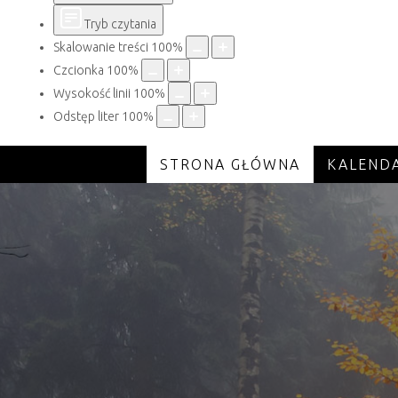
Tryb czytania
Skalowanie treści
100
%
Czcionka
100
%
Wysokość linii
100
%
Odstęp liter
100
%
STRONA GŁÓWNA
KALEND