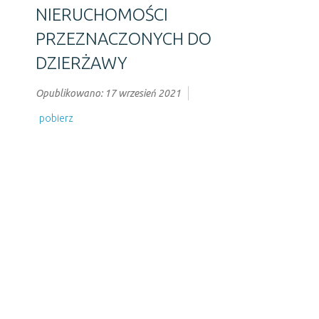
NIERUCHOMOŚCI
PRZEZNACZONYCH DO
DZIERŻAWY
Opublikowano: 17 wrzesień 2021
pobierz
Poprzedni artykuł
Następny artykuł
URZĄD CZYNNY W DNI:
godziny otwarcia:
poniedziałek - od 7:00 do 15:00