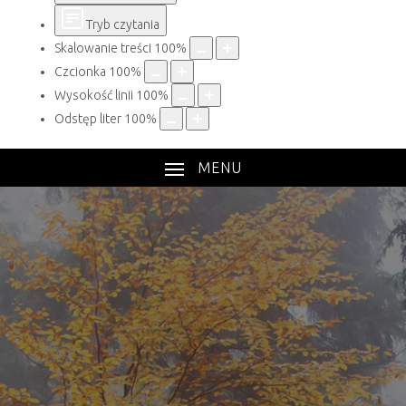
Tryb czytania
Skalowanie treści
100
%
Czcionka
100
%
Wysokość linii
100
%
Odstęp liter
100
%
MENU