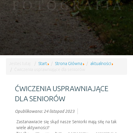
Jesteś tutaj:
Start
Strona Główna
aktualności
Ćwiczenia usprawniające dla seniorów
ĆWICZENIA USPRAWNIAJĄCE
DLA SENIORÓW
Opublikowano: 24 listopad 2023
Zastanawiacie się skąd nasze Seniorki mają siłę na tak
wiele aktywności?