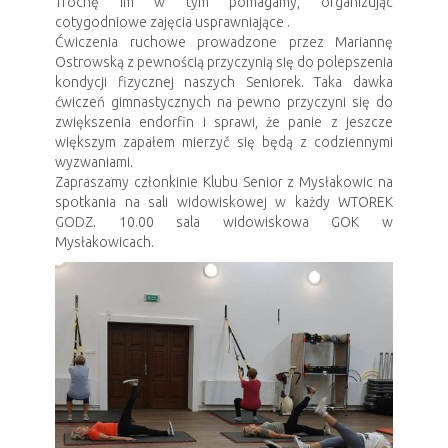
Trochę im w tym pomagamy, organizując
cotygodniowe zajęcia usprawniające .
Ćwiczenia ruchowe prowadzone przez Mariannę
Ostrowską z pewnością przyczynią się do polepszenia
kondycji fizycznej naszych Seniorek. Taka dawka
ćwiczeń gimnastycznych na pewno przyczyni się do
zwiększenia endorfin i sprawi, że panie z jeszcze
większym zapałem mierzyć się będą z codziennymi
wyzwaniami.
Zapraszamy członkinie Klubu Senior z Mysłakowic na
spotkania na sali widowiskowej w każdy WTOREK
GODZ. 10.00 sala widowiskowa GOK w
Mysłakowicach.