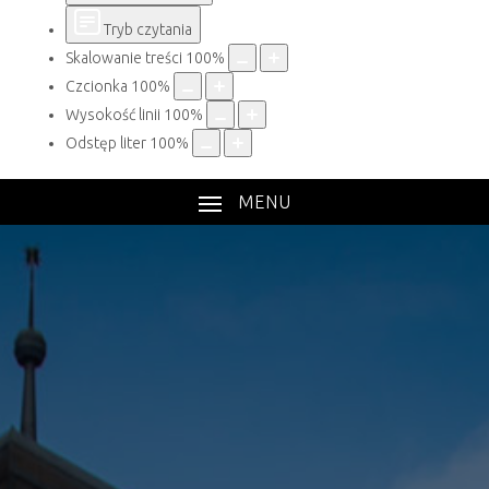
Tryb czytania
Skalowanie treści
100
%
Czcionka
100
%
Wysokość linii
100
%
Odstęp liter
100
%
MENU