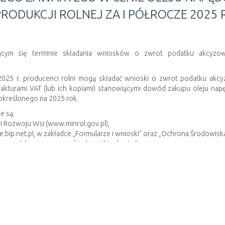
ODUKCJI ROLNEJ ZA I PÓŁROCZE 2025 
jącym się terminie składania wniosków o zwrot podatku akcy
 2025 r. producenci rolni mogą składać wnioski o zwrot podatku a
fakturami VAT (lub ich kopiami) stanowiącymi dowód zakupu oleju nap
 określonego na 2025 rok.
e są:
 i Rozwoju Wsi (www.minrol.gov.pl),
e.bip.net.pl, w zakładce „Formularze i wnioski” oraz „Ochrona Środowi
w.myslakowice.eu, w zakładce „Aktualności”,
teresanta Urzędu Gminy Mysłakowice – pokój 1 (parter).
odatku_akcyzowego_w_2025_r
_zawartego_w_cenie_oleju_napędowego_wykorzystywanego_do_produ
znej.doc
nej.pdf