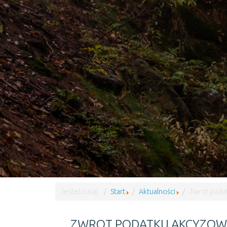
Jesteś tutaj:
Start
Aktualności
Zwrot podat
ZWROT PODATKU AKCYZOW