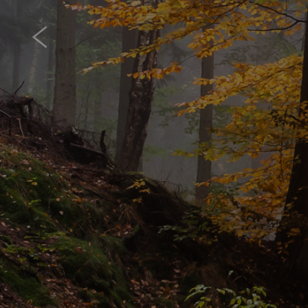
Zapraszamy Państwa na wędr
spokojna sielskość na pó