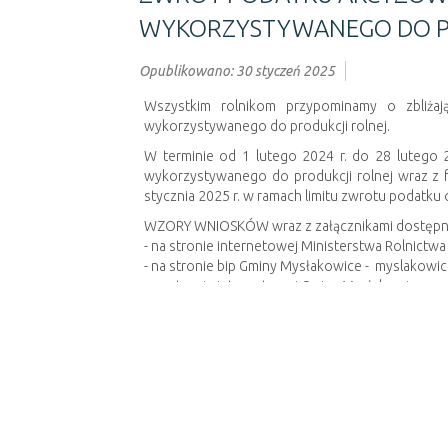
WYKORZYSTYWANEGO DO PR
Opublikowano: 30 styczeń 2025
Wszystkim rolnikom przypominamy o zbliża
wykorzystywanego do produkcji rolnej.
W terminie od 1 lutego 2024 r. do 28 lutego
wykorzystywanego do produkcji rolnej wraz z 
stycznia 2025 r. w ramach limitu zwrotu podatku
WZORY WNIOSKÓW wraz z załącznikami dostępn
- na stronie internetowej Ministerstwa Rolnictwa
- na stronie bip Gminy Mysłakowice - myslakowic
- na stronie internetowej Gminy Mysłakowice ww
- w pokoju 17 (I piętro) oraz w Biurze Obsługi In
Poniżej do pobrania:
•
Procedura__składania_wniosków_o_zwrot_p
•
Wzór_wniosku_o_zwrot_podatku_akcyzowego
•
Formularz informacji w zakresie pomocy public
•
Formularz informacji w zakresie pomocy publicz