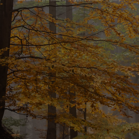
ówkę w Dolinę Pałaców i Ogrodów, do „niebiańskiej okolicy”, gdzie są 
łnocy”. Gdzie królują lasy, stawy, gaje i najpiękniejsze łąki. Gdzie wielo
dziedzictwo jest dumą obecnych mieszkańców gminy.
WIĘCEJ