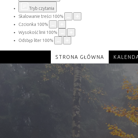
Tryb czytania
Skalowanie treści
100
%
Czcionka
100
%
Wysokość linii
100
%
Odstęp liter
100
%
STRONA GŁÓWNA
KALEND