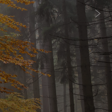
„potężne góry na południu i
narodowe i wielokulturowe