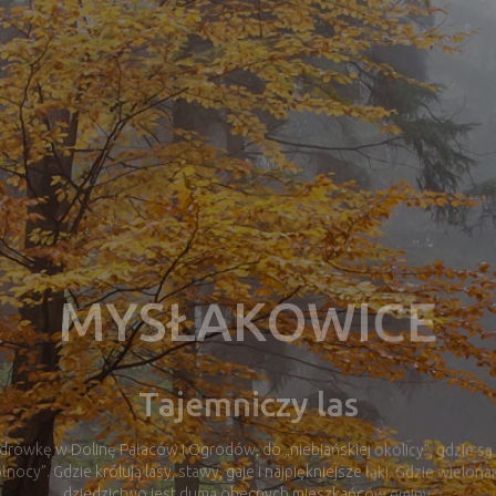
Mysłakowice
Dolina Pałaców i Ogrodów