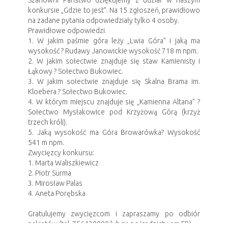
Szanowni Państwo dziękujemy z udział w naszym
konkursie „Gdzie to jest”. Na 15 zgłoszeń, prawidłowo
na zadane pytania odpowiedziały tylko 4 osoby.
Prawidłowe odpowiedzi.
1. W jakim paśmie góra leży „Lwia Góra” i jaką ma
wysokość ? Rudawy Janowickie wysokość 718 m npm.
2. W jakim sołectwie znajduje się staw Kamienisty i
Łąkowy ? Sołectwo Bukowiec.
3. W jakim sołectwie znajduje się Skalna Brama im.
Kloebera ? Sołectwo Bukowiec.
4. W którym miejscu znajduje się „Kamienna Altana” ?
Sołectwo Mysłakowice pod Krzyżową Górą (krzyż
trzech króli).
5. Jaką wysokość ma Góra Browarówka? Wysokość
541 m npm.
Zwycięzcy konkursu:
1. Marta Waliszkiewicz
2. Piotr Surma
3. Mirosław Palas
4. Aneta Porębska
Gratulujemy zwycięzcom i zapraszamy po odbiór
pakietów (tel. 756439980 lub za pośrednictwem FB)