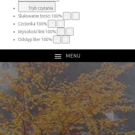
Tryb czytania
Skalowanie treści
100
%
Czcionka
100
%
Wysokość linii
100
%
Odstęp liter
100
%
MENU