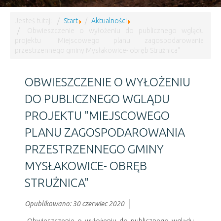
Jesteś tutaj:
Start
Aktualności
Obwieszczenie o wyłożeniu do publicznego wglądu
projektu "Miejscowego planu zagospodarowania
przestrzennego gminy Mysłakowice- obręb Strużnica"
OBWIESZCZENIE O WYŁOŻENIU
DO PUBLICZNEGO WGLĄDU
PROJEKTU "MIEJSCOWEGO
PLANU ZAGOSPODAROWANIA
PRZESTRZENNEGO GMINY
MYSŁAKOWICE- OBRĘB
STRUŻNICA"
Opublikowano: 30 czerwiec 2020