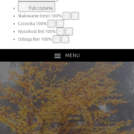
Tryb czytania
Skalowanie treści
100
%
Czcionka
100
%
Wysokość linii
100
%
Odstęp liter
100
%
MENU